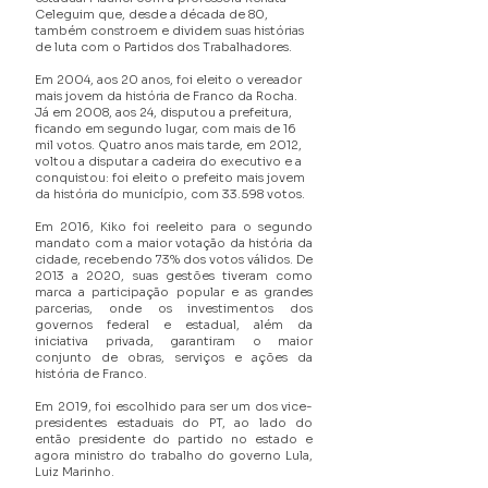
Celeguim que, desde a década de 80,
também constroem e dividem suas histórias
de luta com o Partidos dos Trabalhadores.
Em 2004, aos 20 anos, foi eleito o vereador
mais jovem da história de Franco da Rocha.
Já em 2008, aos 24, disputou a prefeitura,
ficando em segundo lugar, com mais de 16
mil votos. Quatro anos mais tarde, em 2012,
voltou a disputar a cadeira do executivo e a
conquistou: foi eleito o prefeito mais jovem
da história do município, com 33.598 votos.
Em 2016, Kiko foi reeleito para o segundo
mandato com a maior votação da história da
cidade, recebendo 73% dos votos válidos. De
2013 a 2020, suas gestões tiveram como
marca a participação popular e as grandes
parcerias, onde os investimentos dos
governos federal e estadual, além da
iniciativa privada, garantiram o maior
conjunto de obras, serviços e ações da
história de Franco.
Em 2019, foi escolhido para ser um dos vice-
presidentes estaduais do PT, ao lado do
então presidente do partido no estado e
agora ministro do trabalho do governo Lula,
Luiz Marinho.