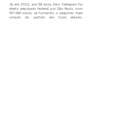
Já em 2022, aos 38 anos, Kiko Celeguim foi
eleito deputado federal por São Paulo, com
167.438 votos, se tornando o segundo mais
votado do partido em todo estado.
Fortalecimento dos municípios, reforma do
orçamento público, moradia popular,
transporte coletivo de qualidade e
distribuição de renda são as principais
bandeiras de atuação e defesa do seu
mandato na Câmara dos Deputados.
Em 2023, Kiko Celeguim foi eleito
presidente do PT Paulista, marcando um
novo capítulo na trajetória política do
partido em São Paulo. Em 2025, foi reeleito
para a presidência, com 80% dos votos no
Processo de Eleição Direta do PT,
representando a confiança depositada pelos
filiados e filiadas do Partido dos
Trabalhadores em sua capacidade de
liderança e compromisso com o povo
paulista.
© 2024 Kiko Celeguim. Todos os direitos reservados