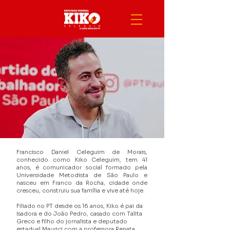
Francisco Daniel Celeguim de Morais,
conhecido como Kiko Celeguim, tem 41
anos, é comunicador social formado pela
Universidade Metodista de São Paulo e
nasceu em Franco da Rocha, cidade onde
cresceu, construiu sua família e vive até hoje.
Filiado no PT desde os 16 anos, Kiko é pai da
Isadora e do João Pedro, casado com Talita
Greco e filho do jornalista e deputado
estadual Maurici com a professora Renata