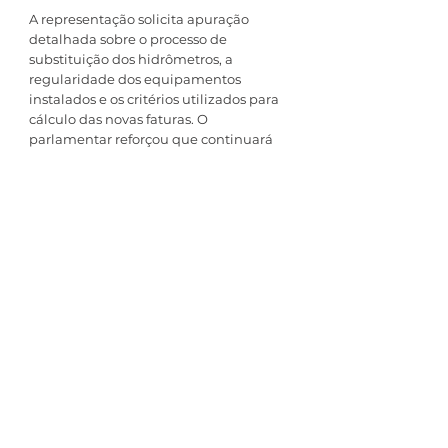
A representação solicita apuração 
detalhada sobre o processo de 
substituição dos hidrômetros, a 
regularidade dos equipamentos 
instalados e os critérios utilizados para 
cálculo das novas faturas. O 
parlamentar reforçou que continuará 
acompanhando o caso nas esferas 
estadual e federal até que os 
consumidores tenham respostas 
concretas. “Vamos seguir firmes na 
defesa da população e na busca por 
transparência e justiça nas cobranças”, 
concluiu.