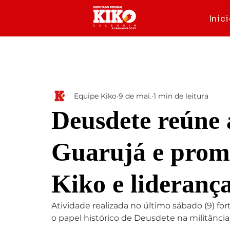
Iníc
Todos os posts
Notícias
Franco da Rocha
Equipe Kiko
9 de mai.
1 min de leitura
Deusdete reúne 
Guarujá e prom
Kiko e liderança
Atividade realizada no último sábado (9) fort
o papel histórico de Deusdete na militância