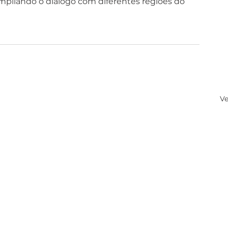
mpliando o diálogo com diferentes regiões do 
Ve