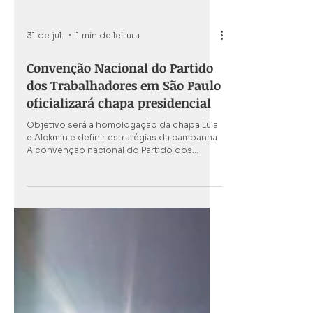
31 de jul.
1 min de leitura
Convenção Nacional do Partido
dos Trabalhadores em São Paulo
oficializará chapa presidencial
Objetivo será a homologação da chapa Lula
e Alckmin e definir estratégias da campanha
A convenção nacional do Partido dos
Trabalhadores (PT) para oficializar a chapa
presidencial ocorrerá no próximo domingo
(2) de agosto, às 10h, no pavilhão amarelo
do Expo Center Norte, na zona norte da
capital. O espaço tem capacidade de
receber entre 3 a 4 mil pessoas sentadas.