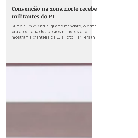
há 4 dias
1 min de leitura
Convenção na zona norte recebe
militantes do PT
Rumo a um eventual quarto mandato, o clima
era de euforia devido aos números que
mostram a dianteira de Lula Foto: Fer Fersan
Cerca de 3 mil correligionários e militantes
do PT participaram no último domingo (2/8),
da oficialização da candidatura à reeleição
do presidente Luiz Inácio Lula da Silva, no
Expo Center Norte. Para o deputado Kiko
Celeguim, “é muito importante que o Brasil
continue nesse processo transformação,
ampliando os programas que dão acesso à
população, à sa